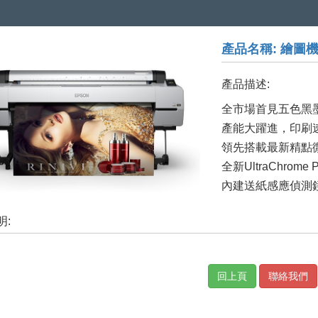
產品名稱: 繪圖
產品描述:
全市場首見五色黑
產能大躍進，印刷速
領先搭載最新精點微噴Pr
全新UltraChrom
內建送紙感應偵測
明:
回上頁
聯絡我們