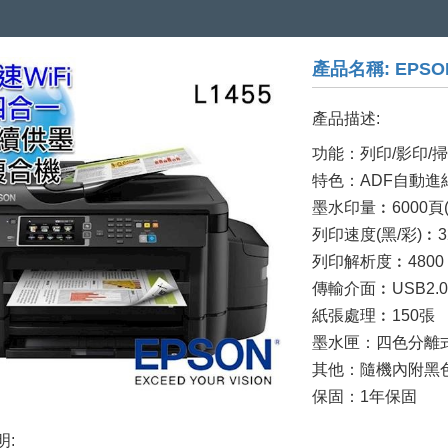
產品名稱: EPS
產品描述:
功能：列印/影印/掃描
特色：ADF自動進
墨水印量︰6000頁(黑
列印速度(黑/彩)︰32
列印解析度︰4800 x 
傳輸介面︰USB2
紙張處理︰150張
墨水匣：四色分離
其他：隨機內附黑色
保固：1年保固
明: