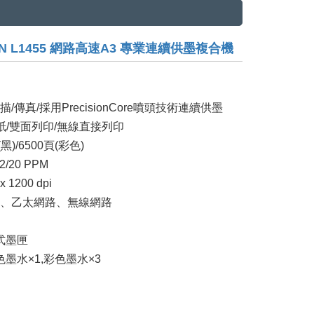
ON L1455 網路高速A3 專業連續供墨複合機
/傳真/採用PrecisionCore噴頭技術連續供墨
紙/雙面列印/無線直接列印
)/6500頁(彩色)
/20 PPM
1200 dpi
.0、乙太網路、無線網路
式墨匣
墨水×1,彩色墨水×3