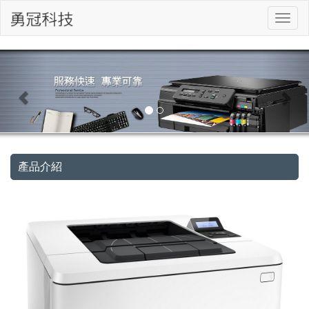
切
換
導
航
產品介紹